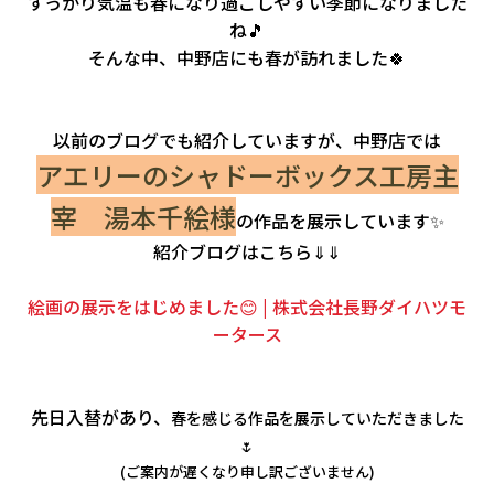
すっかり気温も春になり過ごしやすい季節になりました
会社情報
ね🎵
そんな中、中野店にも春が訪れました🍀
カタロ
以前のブログでも紹介していますが、中野店では
リコー
アエリーのシャドーボックス工房主
お問い
宰 湯本千絵様
の作品を展示しています✨
紹介ブログはこちら⇓⇓
絵画の展示をはじめました😊 | 株式会社長野ダイハツモ
ータース
先日入替があり、
春を感じる作品を展示していただきました
🌷
(ご案内が遅くなり申し訳ございません)