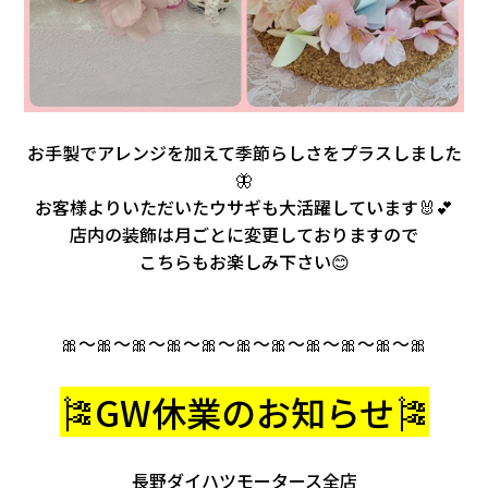
お手製でアレンジを加えて季節らしさをプラスしました
🦋
お客様よりいただいたウサギも大活躍しています🐰💕
店内の装飾は月ごとに変更しておりますので
こちらもお楽しみ下さい😊
🎀～🎀～🎀～🎀～🎀～🎀～🎀～🎀～🎀～🎀～🎀
🎏GW休業のお知らせ🎏
長野ダイハツモータース全店