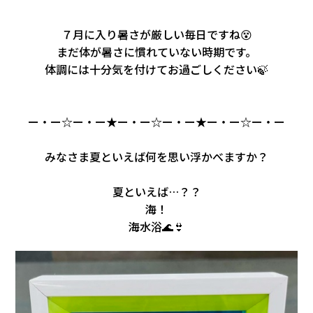
会社情報
７月に入り暑さが厳しい毎日ですね😵
まだ体が暑さに慣れていない時期です。
カタロ
体調には十分気を付けてお過ごしください🍃
リコー
ー・ー☆ー・ー★ー・ー☆ー・ー
★ー・ー☆ー・ー
お問い
みなさま夏といえば何を思い浮かべますか？
夏といえば…？？
海！
海水浴🌊👙