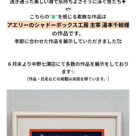
透き通った美しい海で気持ちよさそうに泳ぐ魚たち🐠
🐟
こちらの
を感じる素敵な作品は
“夏”
アエリーのシャドーボックス工房 主宰 湯本千絵様
の作品です。
季節に合わせた作品を展示していただきました🥰
６月末より中野七瀬店にて多数の作品を展示をしており
ます✨
（作品・氏名などの掲載は承諾を得ています。）