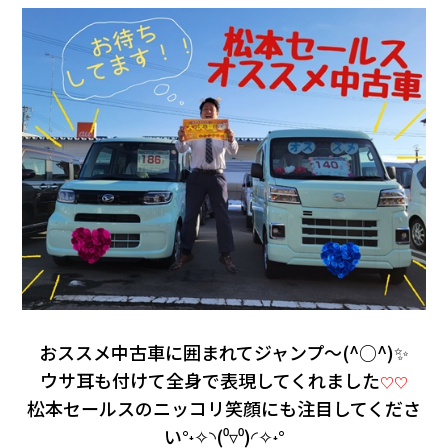
おススメ中古車に囲まれて
ジャンプ～(^○^)✨
ウサ耳も付けて全身で表現してくれました
♡♡
松本セールスのニッコリ笑顔にも注目してくださ
い°˖✧◝(⁰▿⁰)◜✧˖°