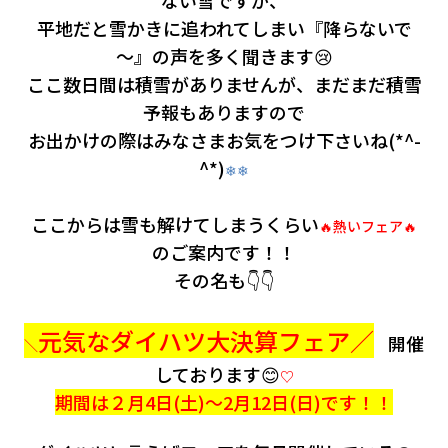
会社情報
平地だと雪かきに追われてしまい『降らないで
～』の声を多く聞きます😢
カタロ
ここ数日間は積雪がありませんが、まだまだ積雪
予報もありますので
リコー
お出かけの際はみなさまお気をつけ下さいね(*^-
^*)
❄❄
お問い
ここからは雪も解けてしまうくらい
🔥熱いフェア🔥
のご案内です！！
その名も👇👇
元気なダイハツ大決算フェア／
開催
＼
しております😊
♡
期間は２月4日(土)～2月12日(日)です！！