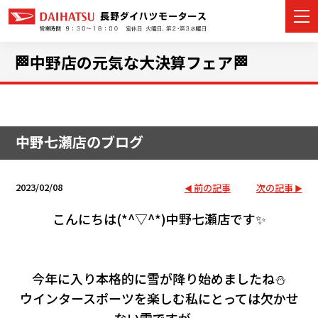
🏁中野店の元気な大決算フェア🏁
カーラインナップ
中野七瀬店のブログ
展示車・試乗車
店舗情報
2023/02/08
前の記事
次の記事
イベント・キャンペーン
こんにちは(*^▽^*)中野七瀬店です✨
ご購入者サポート
今年に入り本格的に雪が降り始めましたね⛄
アフターサポート
ウインタースポーツを楽しむ私にとっては欠かせ
ない雪ですが、