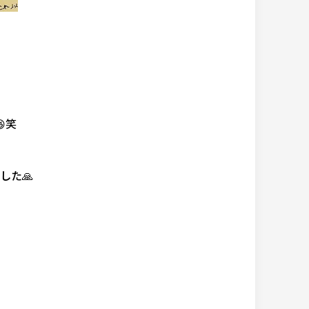
笑
した🙏