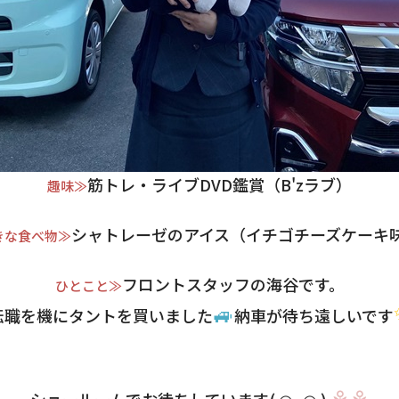
筋トレ・ライブDVD鑑賞（B'zラブ）
趣味≫
シャトレーゼのアイス（イチゴチーズケーキ
きな食べ物≫
フロントスタッフの海谷です。
ひとこと≫
🚙
転職を機にタントを買いました
納車が待ち遠しいです
⚘⚘
ショールームでお待ちしています( ◠‿◠ )