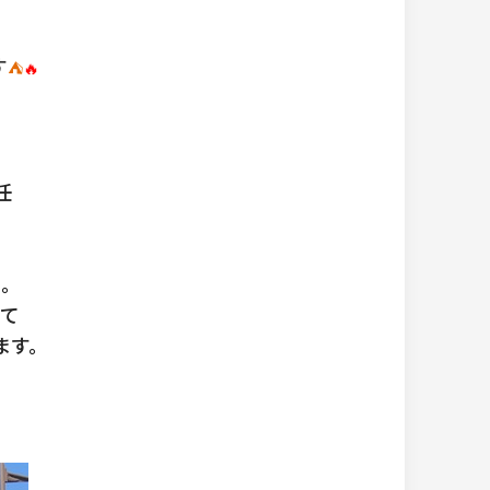
す
⛺
🔥
任
た。
って
ます。