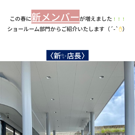
新メンバー
この春に
が増えました
！！！
ショールーム部門からご紹介いたします（´-`
）
✋
〈新✨店長〉