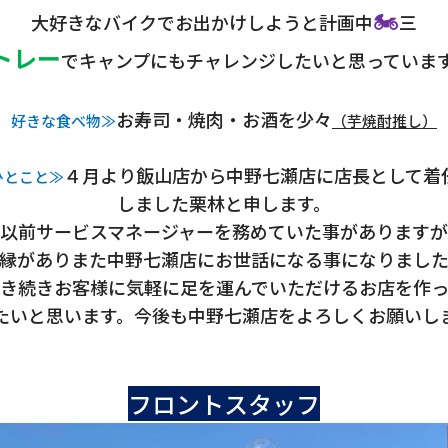
🏍
大好きなバイクでお出かけしようと計画中
三
トレー
でキャンプにもチャレンジしたいと思っていま
お寿司・焼肉・お酒を少々
好きな食べ物≫
（芋焼酎推し）
４月より飯山店から中野七瀬店に店長として着
ひとこと≫
しました栗林と申します。
以前サービスマネージャーを務めていた事がありますが
縁がありまた中野七瀬店にお世話になる事になりまし
き続きお客様に気軽に足を運んでいただけるお店を作
たいと思います。今後も中野七瀬店をよろしくお願いし
フロントスタッフ