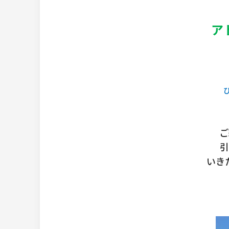
ア
ご
引
いき