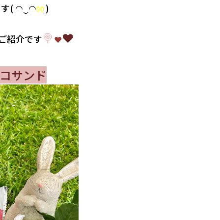
( ◠‿◠
)
👐
🍭
❤
ご紹介です
❤
コサンド