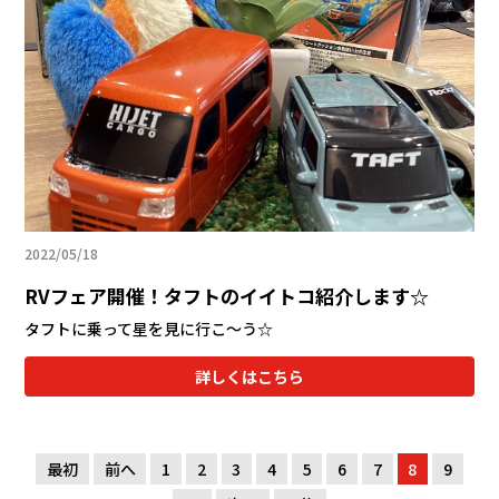
2022/05/18
RVフェア開催！タフトのイイトコ紹介します☆
タフトに乗って星を見に行こ～う☆
詳しくはこちら
最初
前へ
1
2
3
4
5
6
7
8
9