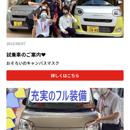
会社情報
カタロ
リコー
2022/08/07
お問い
試乗車のご案内❤
おそろいのキャンバスマスク
詳しくはこちら