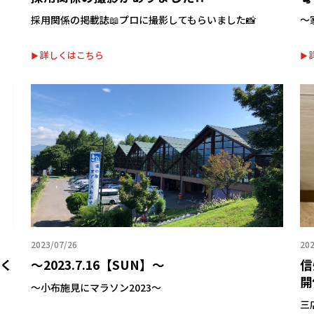
採用関係の掲載誌📖プロに撮影してもらいました📸
～
詳しくはこちら
2023/07/26
202
てく
～2023.7.16【SUN】～
信
開
～小布施見にマラソン2023～
三