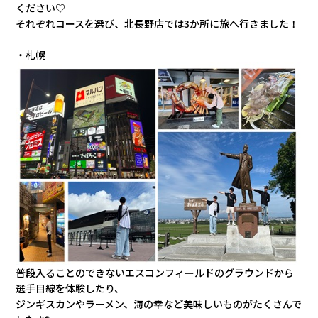
会社情報
ください♡
それぞれコースを選び、北長野店では3か所に旅へ行きました！
カタロ
・札幌
リコー
お問い
普段入ることのできないエスコンフィールドのグラウンドから
選手目線を体験したり、
ジンギスカンやラーメン、海の幸など美味しいものがたくさんで