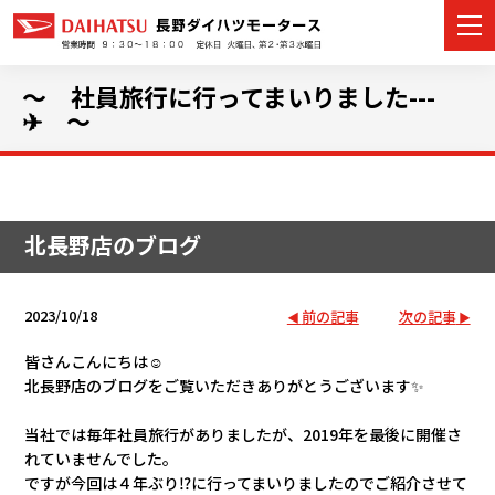
～ 社員旅行に行ってまいりました---
✈ ～
カーラインナップ
展示車・試乗車
北長野店のブログ
店舗情報
2023/10/18
前の記事
次の記事
イベント・キャンペーン
皆さんこんにちは☺
北長野店のブログをご覧いただきありがとうございます✨
ご購入者サポート
当社では毎年社員旅行がありましたが、2019年を最後に開催さ
アフターサポート
れていませんでした。
ですが今回は４年ぶり⁉に行ってまいりましたのでご紹介させて