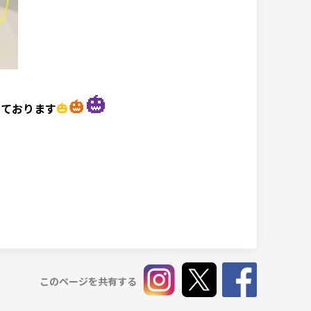
🎃
🎃
🎃
しております
このページを共有する