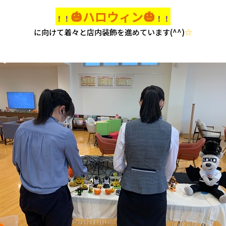
🎃ハロウィン🎃
！！
！！
に向けて着々と店内装飾を進めています(^^)
☆