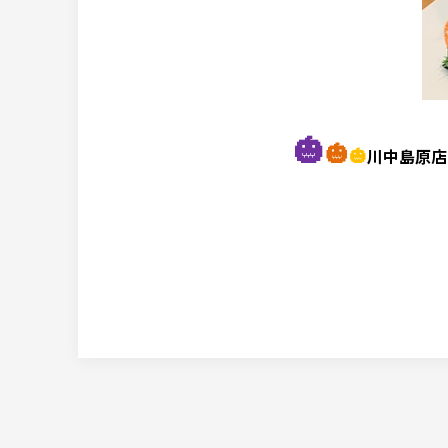
🎃
🎃
🎃
川中島原店