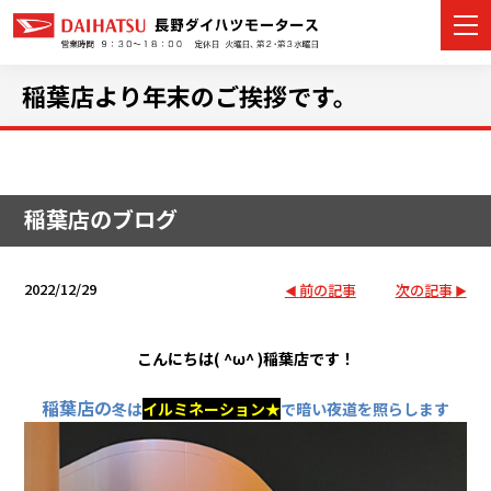
稲葉店より年末のご挨拶です。
カーラインナップ
稲葉店のブログ
展示車・試乗車
店舗情報
2022/12/29
前の記事
次の記事
イベント・キャンペーン
こんにちは( ^ω^ )稲葉店です！
ご購入者サポート
稲葉店の
冬は
イルミネーション★
で暗い夜道を照らします
アフターサポート