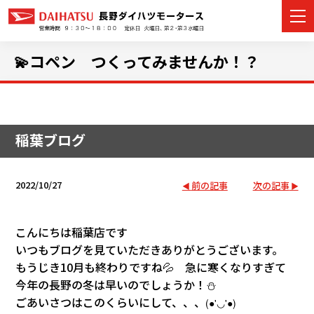
💫コペン つくってみませんか！？
カーラインナップ
稲葉ブログ
展示車・試乗車
店舗情報
2022/10/27
前の記事
次の記事
イベント・キャンペーン
こんにちは稲葉店です
ご購入者サポート
いつもブログを見ていただきありがとうございます。
もうじき10月も終わりですね💦 急に寒くなりすぎて
アフターサポート
今年の長野の冬は早いのでしょうか！⛄
ごあいさつはこのくらいにして、、、
(●'◡'●)