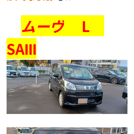
会社情報
ムーヴ
L
カタロ
リコー
SAⅢ
お問い