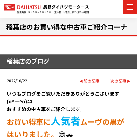
稲葉店のお買い得な中古車ご紹介コーナ
カーラインナップ
稲葉店のブログ
展示車・試乗車
店舗情報
2022/10/22
前の記事
次の記事
イベント・キャンペーン
いつもブログをご覧いただきありがとうございます
(o^―^o)ﾆｺ
ご購入者サポート
おすすめの中古車をご紹介します。
人気者
お買い得車に
ムーヴの黒が
アフターサポート
はいりました。
😁🚗