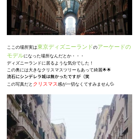
東京ディズニーランド
アーケードの
ここの場所実は
の
モデル
になった場所なんだとか・・・
ディズニーランドに居るような気分でした！
この奥には大きなクリスマスツリーもあって綺麗🌟🌟
流石にシンデレラ城は無かったですが（笑
クリスマス
この写真だと
感が一切なくてすみません💦