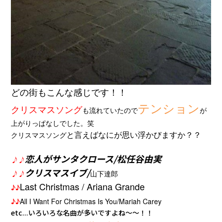
どの街もこんな感じです！！
テンション
クリスマスソング
も流れていたので
が
上がりっぱなしでした。笑
と言えばなにが思い浮かびますか？？
クリスマスソング
恋人がサンタクロース/松任谷由実
♪♪
クリスマスイブ/
♪♪
山下達郎
Last Christmas / Ariana Grande
♪♪
♪♪
All I Want For Christmas Is You/Mariah Carey
etc...いろいろな名曲が多いですよね～～！！