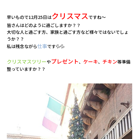
会社情報
クリスマス
早いもので12月25日は
ですね～
カタロ
皆さんはどのように過ごしますか？？
大切な人と過ごす方、家族と過ごす方など様々ではないでしょ
うか？？
リコー
仕事
私は残念ながら
です💦💦
お問い
プレゼント
クリスマスツリー
ケーキ
チキン
や
、
、
等準備
整っていますか？？