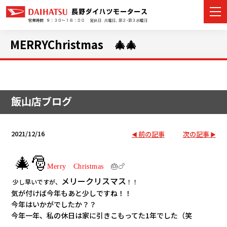
MERRYChristmas 🎄🎄
カーラインナップ
飯山店ブログ
展示車・試乗車
店舗情報
2021/12/16
前の記事
次の記事
イベント・キャンペーン
🎄🎅
Merry
Christmas
🎂🍗
ご購入者サポート
メリークリスマス
少し早いですが、
！！
気が付けば今年もあと少しですね！！
今年はいかがでしたか？？
アフターサポート
今年一年、私の休日は家に引きこもってた1年でした（笑