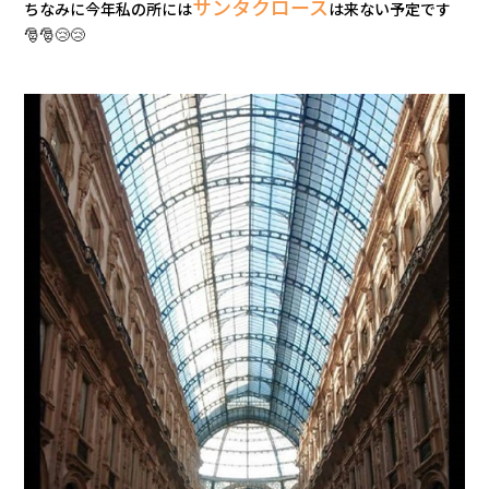
サンタクロース
ちなみに今年私の所には
は来ない予定です
🎅🎅
😢
😢