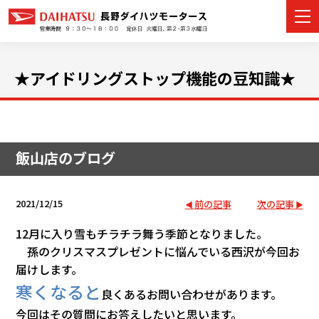
★アイドリングストップ機能の豆知識★
カーラインナップ
展示車・試乗車
飯山店のブログ
店舗情報
2021/12/15
前の記事
次の記事
イベント・キャンペーン
12月に入り雪もチラチラ舞う季節となりました。
孫のクリスマスプレゼントに悩んでいる西沢が今回お
ご購入者サポート
届けします。
寒くなると
アフターサポート
良くあるお問い合わせがあります。
今回はその質問にお答えしたいと思います。