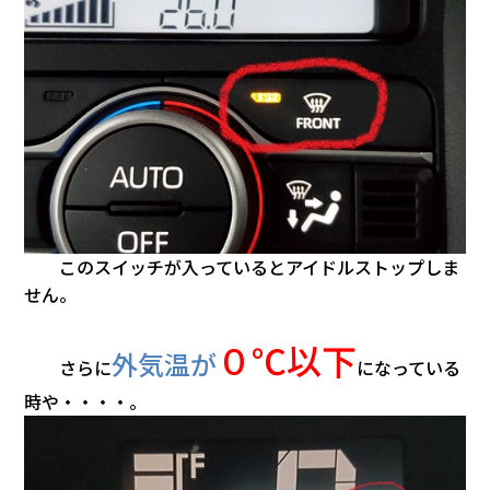
このスイッチが入っているとアイドルストップしま
せん。
０℃以下
外気温が
さらに
になっている
時や・・・・。