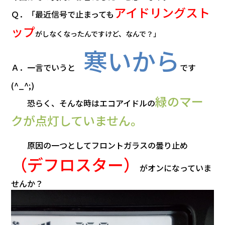
会社情報
アイドリングスト
Ｑ．「最近信号で止まっても
ップ
がしなくなったんですけど、なんで？」
カタロ
寒いから
リコー
Ａ．一言でいうと
です
(^_^;)
お問い
緑のマー
恐らく、そんな時はエコアイドルの
クが点灯していません。
原因の一つとしてフロントガラスの曇り止め
（デフロスター）
がオンになっていま
せんか？