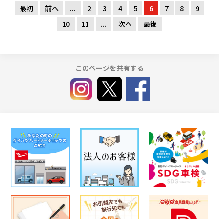
最初
前へ
...
2
3
4
5
6
7
8
9
10
11
...
次へ
最後
このページを共有する