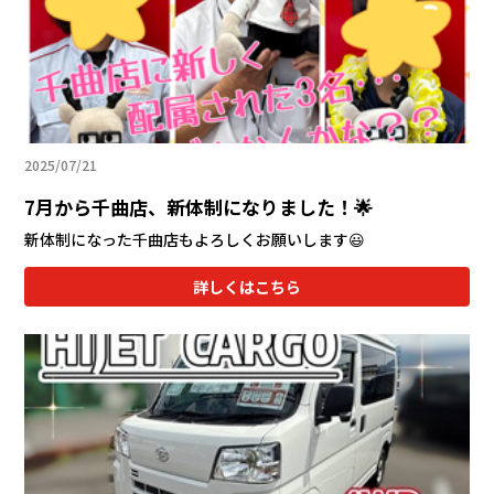
会社情報
カタロ
リコー
2025/07/21
お問い
7月から千曲店、新体制になりました！🌟
新体制になった千曲店もよろしくお願いします😃
詳しくはこちら