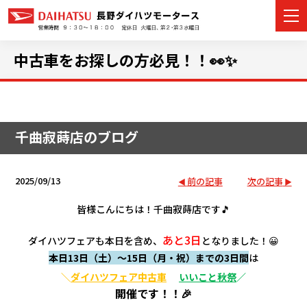
中古車をお探しの方必見！！👀✨
カーラインナップ
千曲寂蒔店のブログ
展示車・試乗車
店舗情報
2025/09/13
前の記事
次の記事
イベント・キャンペーン
皆様こんにちは！千曲寂蒔店です🎵
あと3日
ダイハツフェアも本日を含め、
となりました！😀
ご購入者サポート
本日13日（土）～15日（月・祝）までの3日間
は
アフターサポート
＼
ダイハツフェア中古車
いいこと秋祭
／
開催です！！🎉