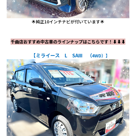
🌟純正10インチナビが付いています🌟
千曲店おすすめ中古車のラインナップはこちらです！⬇️⬇️⬇️
【ミライース L SAⅢ （
4WD）】