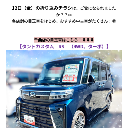
会社情報
12日（金）の折り込みチラシ
は、
ご覧になられました
か？？👀
各店舗の目玉車をはじめ、おすすめ中古車がたくさん！🤩
カタロ
リコー
千曲店の目玉車はこちら！⬇️⬇️⬇️
【タントカスタム RS （4WD、ターボ）】
お問い