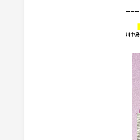
ーーー
川中島