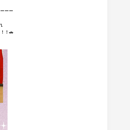
ーーーー
れ
！！🚗