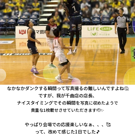
なかなかダンクする瞬間って写真撮るの難しいんですよね🤔
ですが、我が千曲店の店長、
ナイスタイミングでその瞬間を
写真に収めたようで
貴重な1枚載せさせていただきます🫡✨
やっぱり会場での応援楽しいなぁ、、、🥰
って、改めて感じた1日でした🎵