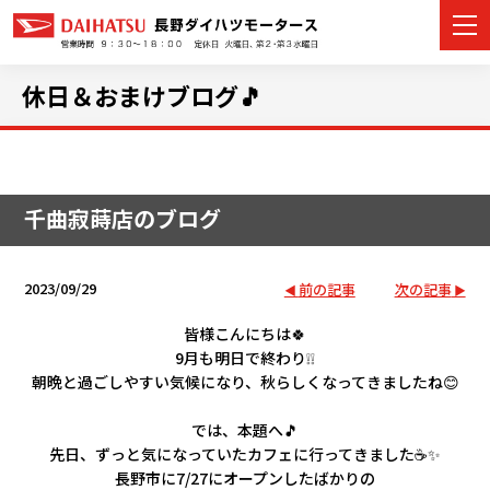
休日＆おまけブログ🎵
カーラインナップ
千曲寂蒔店のブログ
展示車・試乗車
店舗情報
2023/09/29
前の記事
次の記事
イベント・キャンペーン
皆様こんにちは🍀
9月も明日で終わり❕❕
朝晩と過ごしやすい気候になり、秋らしくなってきましたね😊
ご購入者サポート
では、本題へ🎵
アフターサポート
先日、ずっと気になっていたカフェに行ってきました☕✨
長野市に7/27にオープンしたばかりの