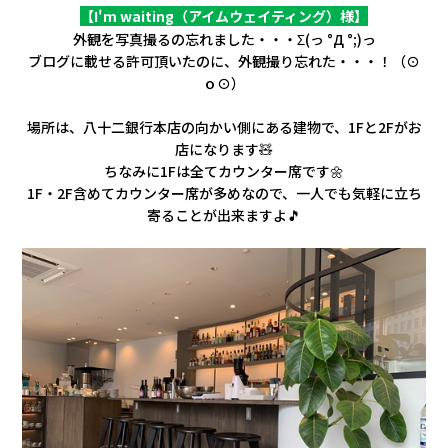
会社情報
【I'm waiting（アイムウェイティング）様】
外観を写真撮るの忘れました・・・Σ(っ °Д °;)っ
ブログに載せる許可頂いたのに、外観撮り忘れた・・・！（⊙
カタロ
ｏ⊙）
場所は、八十二銀行本店の向かい側にある建物で、1Fと2Fがお
リコー
店になります🧸
ちなみに1Fは全てカウンター席です🌼
お問い
1F・2F含めてカウンター席が多めなので、一人でも気軽に立ち
寄ることが出来ますよ🎵