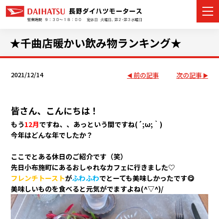
★千曲店暖かい飲み物ランキング★
2021/12/14
前の記事
次の記事
カーラインナップ
展示車・試乗車
皆さん、こんにちは！
店舗情報
もう
12月
ですね、、あっという間ですね(´;ω;｀)
今年はどんな年でしたか？
イベント・キャンペーン
ここでとある休日のご紹介です（笑）
先日小布施町にあるおしゃれなカフェに行きました♡
ご購入者サポート
フレンチトースト
が
ふわふわ
でとーても美味しかったです😋
美味しいものを食べると元気がでますよね(^▽^)/
アフターサポート