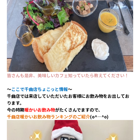
会社情報
カタロ
リコー
お問い
皆さんも是非、美味しいカフェ知っていたら教えてください！
～
ここで千曲店ちょこっと情報
～
千曲店では来店していただいたお客様にお飲み物をお出してお
ります。
今の時期
暖かいお飲み物
がたくさんでますので、
千曲店暖かいお飲み物ランキングのご紹介
(o^―^o)