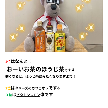
はなんと！
1位
おーいお茶のほうじ茶
です🍵
寒くなると、ほうじ茶飲みたくなりますよね！
は
です
2位
タリーズのカフェオレ
☕
は
🍋です
３位
ビタミンレモン