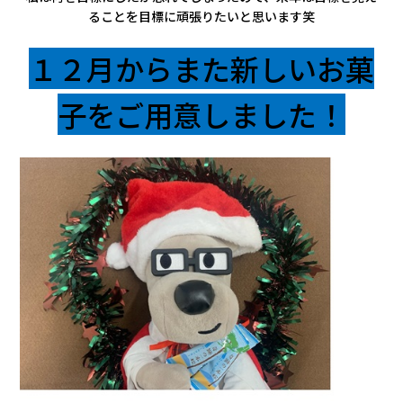
会社情報
ることを目標に頑張りたいと思います笑
１２月からまた新しいお菓
カタロ
子をご用意しました！
リコー
お問い