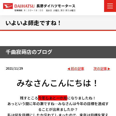
いよいよ師走ですね！
カーラインナップ
千曲寂蒔店のブログ
展示車・試乗車
店舗情報
2021/11/29
前の記事
次の記事
イベント・キャンペーン
みなさんこんにちは！
ご購入者サポート
残すところ
今年もあと一か月
になりましたね！
あっという間に年の瀬ですね…みなさんは今年の目標を達成す
アフターサポート
ることが出来ましたか？
私は何を目標にしたか忘れてしまったので、来年は目標を覚え