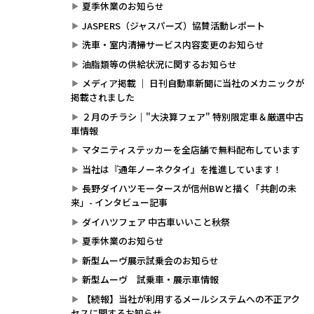
夏季休業のお知らせ
JASPERS（ジャスパーズ）協賛活動レポート
洗車・室内清掃サービス内容変更のお知らせ
油脂類等の供給状況に関するお知らせ
メディア掲載 ｜ 日刊自動車新聞に当社のメカニックが
掲載されました
２月のチラシ｜"大決算フェア" 特別限定車＆厳選中古
車情報
マタニティステッカーを全店舗で無料配布しています
当社は『通年ノーネクタイ』を推進しています！
長野ダイハツモータースが信州BWと描く「共創の未
来」- インタビュー記事
ダイハツフェア 中古車いいこと秋祭
夏季休業のお知らせ
新型ムーヴ展示試乗会のお知らせ
新型ムーヴ 試乗車・展示車情報
【続報】当社が利用するメールシステムへの不正アク
セスに関するお知らせ