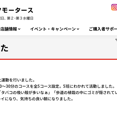
店舗情報
イベント・キャンペーン
ご購入者サポ
した
化運動を行いました。
0
～
30
分のコースを全
5
コース設定。
5
班にわかれて活動しました。
「タバコの吸い殻が多いなぁ」「歩道の植栽の中にゴミが隠されて
レイになり、気持ちの良い朝になりました。