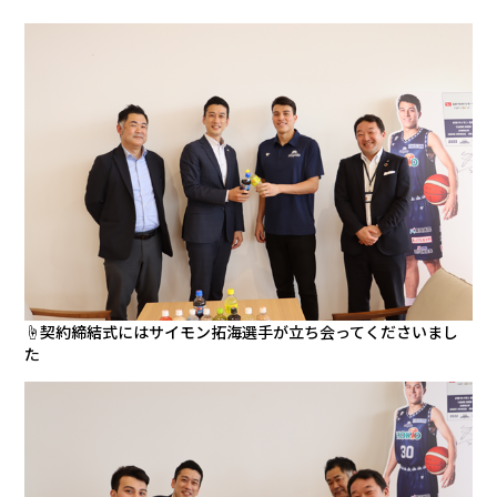
会社情報
カタロ
リコー
お問い
☝契約締結式にはサイモン拓海選手が立ち会ってくださいまし
た