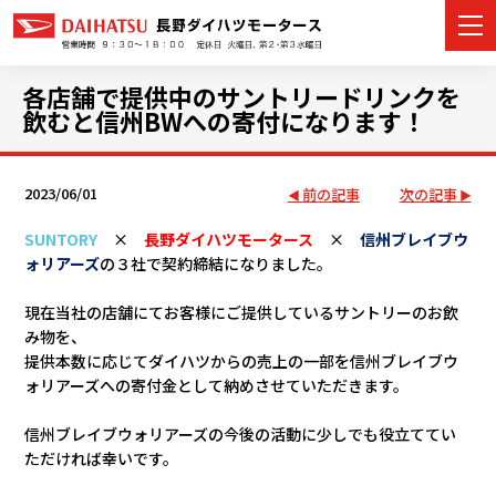
各店舗で提供中のサントリードリンクを
飲むと信州BWへの寄付になります！
カーラインナップ
2023/06/01
前の記事
次の記事
展示車・試乗車
SUNTORY
×
長野ダイハツモータース
×
信州ブレイブウ
ォリアーズ
の３社で契約締結になりました。
店舗情報
現在当社の店舗にてお客様にご提供しているサントリーのお飲
イベント・キャンペーン
み物を、
提供本数に応じてダイハツからの売上の一部を信州ブレイブウ
ォリアーズへの寄付金として納めさせていただきます。
ご購入者サポート
信州ブレイブウォリアーズの今後の活動に少しでも役立ててい
アフターサポート
ただければ幸いです。