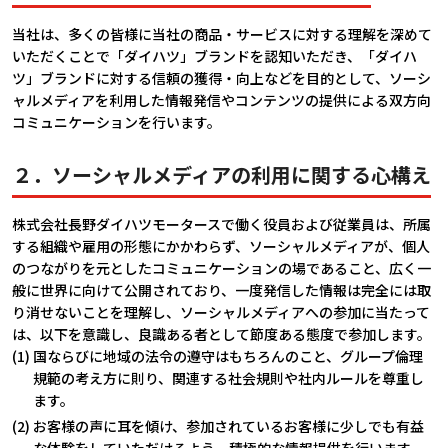
会社情報
当社は、多くの皆様に当社の商品・サービスに対する理解を深めて
いただくことで「ダイハツ」ブランドを認知いただき、「ダイハ
カタロ
ツ」ブランドに対する信頼の獲得・向上などを目的として、ソーシ
ャルメディアを利用した情報発信やコンテンツの提供による双方向
コミュニケーションを行います。
リコー
２．ソーシャルメディアの利用に関する心構え
お問い
株式会社長野ダイハツモータースで働く役員および従業員は、所属
する組織や雇用の形態にかかわらず、ソーシャルメディアが、個人
のつながりを元としたコミュニケーションの場であること、広く一
般に世界に向けて公開されており、一度発信した情報は完全には取
り消せないことを理解し、ソーシャルメディアへの参加に当たって
は、以下を意識し、良識ある者として節度ある態度で参加します。
(1) 国ならびに地域の法令の遵守はもちろんのこと、グループ倫理
規範の考え方に則り、関連する社会規則や社内ルールを尊重し
ます。
(2) お客様の声に耳を傾け、参加されているお客様に少しでも有益
な体験をしていただけるよう、積極的な情報提供を行います。