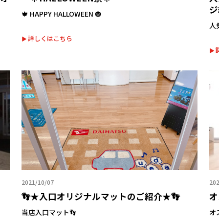
ジ
🍁 HAPPY HALLOWEEN 🎃
人
詳しくはこちら
2021/10/07
202
👣★入口オリジナルマットのご紹介★👣
オ
当店入口マット👣
オ