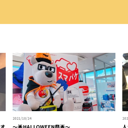
2021/10/24
202
ムオ
～🌟HALLOWEEN祭🌟～
人