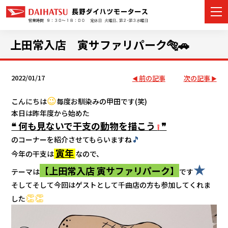
上田常入店 寅サファリパーク🐅🚗
2022/01/17
前の記事
次の記事
カーラインナップ
😉
こんにちは
毎度お馴染みの甲田です(笑)
展示車・試乗車
本日は昨年度から始めた
❝ 何も見ないで干支の動物を描こう
❞
❕
店舗情報
🎵
のコーナーを紹介させてもらいますね
寅年
今年の干支は
なので、
イベント・キャンペーン
★
【
上田常入店 寅サファリパーク
】
テーマは
です
ご購入者サポート
そしてそして今回はゲストとして千曲店の方も参加してくれま
👏👏
した
アフターサポート