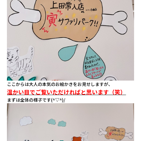
会社情報
カタロ
リコー
お問い
ここからは大人の本気のお絵かきをお見せしますが、
温かい目でご覧いただければと思います（笑）
まずは全体の様子です(^▽^)/