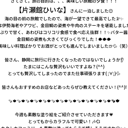
さてさて。旅の目的は、、、美味しい旅館の夕食！！！
【片瀬館ひいな】
さんに一泊しました😊
海の目の前の旅館でしたので、海が一望できて最高でした🔭✨
は伊勢海老やアワビ、金目鯛の姿煮や牛肉のステーキを堪能しました
ぷりで甘く、あわびはコリコリ食感で食べ応え抜群！！✨バター醤
金目鯛の姿煮も大きくてびっくりでした！🐡🐡🐡
美味しい料理ばかりでお酒がとっても進んでしまいました🍺💦（笑
皆さん、静岡に旅行に行きたくなったのではないでしょうか👂
たまにはこんな贅沢もいいですよね？(^^)
とっても贅沢してしまったのでまた仕事頑張ります( ;∀;)💦
皆さんもおすすめのお店などあったらぜひ教えてください
！
(^^)!
🍠🍁🍠🍁🍠🍁🍠🍁🍠🍁🍠🍁🍠🍁🍠🍁🍠🍁🍠🍁🍠🍁🍠🍁
🍠🍁
今週も素敵な塗り絵をご紹介させていただきます💗
とってもからカラフルで可愛い！🎶💞