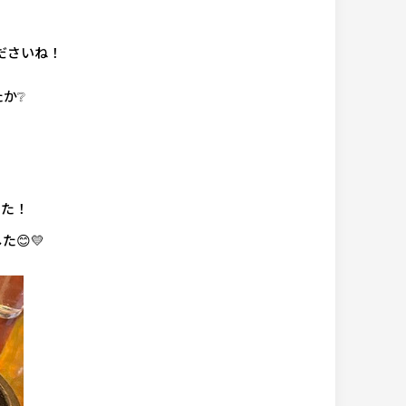
ださいね！
か❔
した！
😊💛