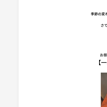
季節の変
さ
お昼
【一