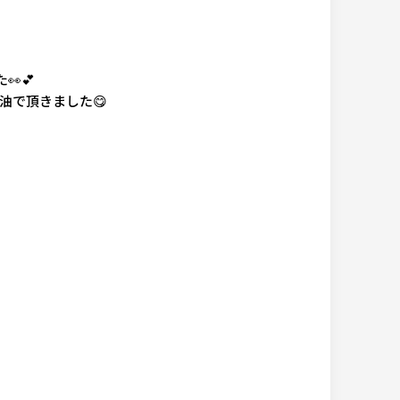
💕
油で頂きました😋
）