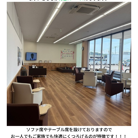
会社情報
カタロ
リコー
お問い
ソファ席やテーブル席を設けておりますので
お一人でもご家族でも快適に
くつろげるのが特徴です！！！