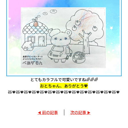
とてもカラフルで可愛いですね🌈🌈🌈
おとちゃん、ありがとう💖
🧸💗🧸💗
🧸💗🧸💗
🧸💗🧸💗
🧸💗🧸💗
🧸💗🧸💗
🧸💗🧸💗
🧸💗🧸💗
前の記事
次の記事