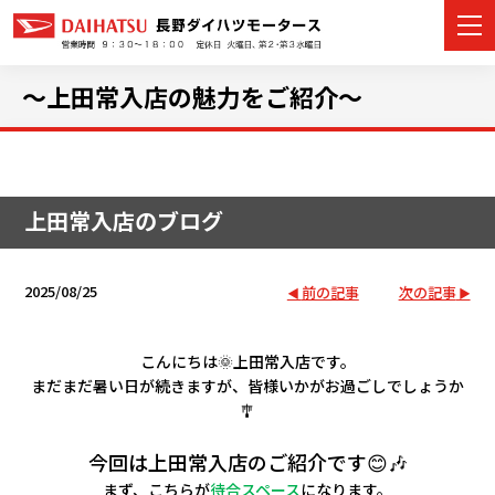
～上田常入店の魅力をご紹介～
カーラインナップ
上田常入店のブログ
展示車・試乗車
店舗情報
2025/08/25
前の記事
次の記事
イベント・キャンペーン
こんにちは🌞
上田常入店です。
まだまだ暑い日が続きますが、皆様いかがお過ごしでしょうか
ご購入者サポート
🎐
アフターサポート
今回は上田常入店のご紹介です😊🎶
まず、こちらが
待合スペース
になります。