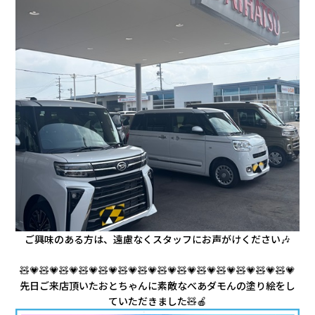
ご興味のある方は、遠慮なくスタッフにお声がけください🎶
🧸💗🧸💗
🧸💗🧸💗
🧸💗🧸💗
🧸💗🧸💗
🧸💗🧸💗
🧸💗🧸💗
🧸💗🧸💗
先日ご来店頂いたおとちゃんに素敵なべあダモんの塗り絵をし
ていただきました🧸🍎