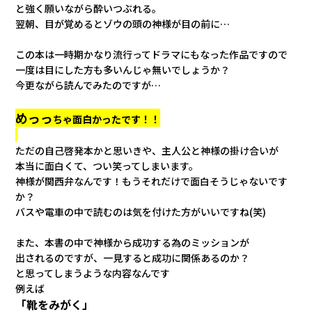
会社情報
と強く願いながら酔いつぶれる。
翌朝、目が覚めるとゾウの頭の神様が目の前に…
カタロ
この本は一時期かなり流行ってドラマにもなった作品ですので
一度は目にした方も多いんじゃ無いでしょうか？
今更ながら読んでみたのですが…
リコー
めっっ
ちゃ面白かったです！！
お問い
ただの自己啓発本かと思いきや、主人公と神様の掛け合いが
本当に面白くて、つい笑ってしまいます。
神様が関西弁なんです！もうそれだけで面白そうじゃないです
か？
バスや電車の中で読むのは気を付けた方がいいですね(笑)
また、本書の中で神様から成功する為のミッションが
出されるのですが、一見すると成功に関係あるのか？
と思ってしまうような内容なんです
例えば
「靴をみがく」