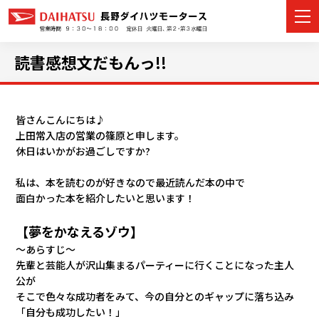
読書感想文だもんっ!!
カーラインナップ
皆さんこんにちは♪
上田常入店の営業の篠原と申します。
展示車・試乗車
休日はいかがお過ごしですか?
店舗情報
私は、本を読むのが好きなので最近読んだ本の中で
面白かった本を紹介したいと思います！
イベント・キャンペーン
【夢をかなえるゾウ】
～あらすじ～
ご購入者サポート
先輩と芸能人が沢山集まるパーティーに行くことになった主人
公が
アフターサポート
そこで色々な成功者をみて、今の自分とのギャップに落ち込み
「自分も成功したい！」