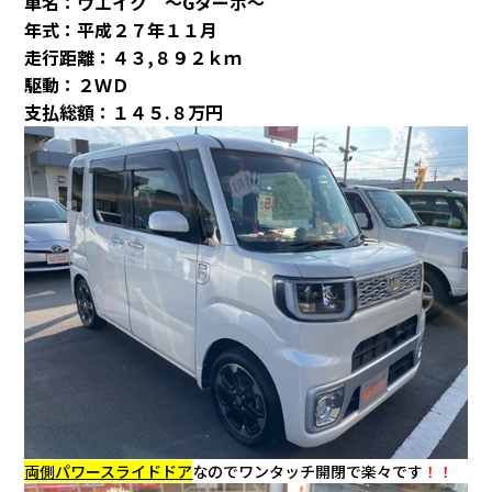
車名：ウエイク ～Gターボ～
年式：平成２７年１１月
走行距離：４３,８９２ｋｍ
駆動：２ＷＤ
支払総額：１４５.８万円
両側パワースライドドア
なのでワンタッチ開閉で楽々です
！！