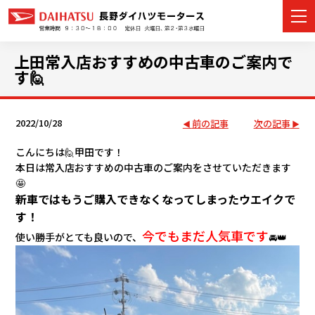
上田常入店おすすめの中古車のご案内で
す🙋
カーラインナップ
2022/10/28
前の記事
次の記事
展示車・試乗車
こんにちは🙋甲田です！
本日は常入店おすすめの中古車のご案内をさせていただきます
店舗情報
🤩
新車ではもうご購入できなくなってしまったウエイクで
イベント・キャンペーン
す！
今でもまだ人気車です
使い勝手がとても良いので、
🚘👑
ご購入者サポート
アフターサポート