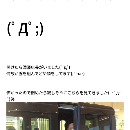
(ﾟДﾟ;)
開けたら滝澤店長がいました( ﾟДﾟ)
何故か腕を組んでどや顔をしてます(;´･ω･)
怖かったので閉めたら寂しそうにこちらを見てきました(; ･`д･
´)笑