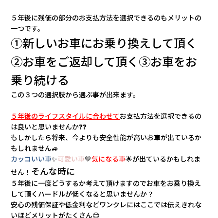
５年後に残価の部分のお支払方法を選択できるのもメリットの
一つです。
①新しいお車にお乗り換えして頂く
②お車をご返却して頂く③お車をお
乗り続ける
この３つの選択肢から選ぶ事が出来ます。
５年後のライフスタイルに合わせて
お
支払方法を選択できるの
は良いと思いませんか❓❓
もしかしたら将来、今よりも安全性能が高いお車が出ているか
もしれません🚙
カッコいい車
✨
可愛い車
💛
気になる車
🌟が出ているかもしれま
そんな時に
せん！
５年後に一度どうするか考えて頂けますのでお車をお乗り換え
して頂くハードルが低くなると思いませんか？
安心の残価保証や低金利などワンクレにはここでは伝えきれな
いほどメリットがたくさん😊