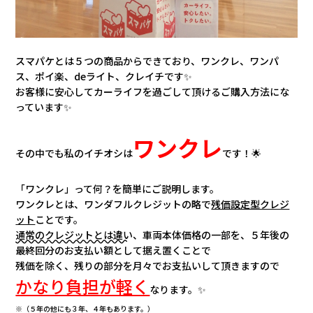
スマパケとは５つの商品からできており、ワンクレ、ワンパ
ス、ポイ楽、deライト、クレイチです✨
お客様に安心してカーライフを過ごして頂けるご購入方法にな
っています✨
ワンクレ
その中でも私のイチオシは
です！🌟
「ワンクレ」って何？を簡単にご説明します。
ワンクレとは、ワンダフルクレジットの略で
残価設定型クレジ
ット
ことです。
通常のクレジットとは違い
、車両本体価格の一部を、５年後の
最終回分のお支払い額として据え置くことで
残価を除く、残りの部分を月々でお支払いして頂きますので
かなり負担が軽く
なります。✨
※（５年の他にも３年、４年もあります。）