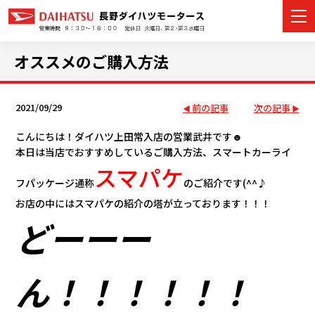
オススメのご購入方法
2021/09/29
前の記事
次の記事
カーラインナップ
こんにちは！ダイハツ上田常入店の営業武井です☻
展示車・試乗車
本日は当店でおすすめしているご購入方法、スマートカーライ
スマパケ
店舗情報
フパッケージ通称
のご紹介です(^^♪
お店の中にはスマパケの紹介の塔が立っております！！！
イベント・キャンペーン
どーーー
ご購入者サポート
ん！！！！！！
アフターサポート