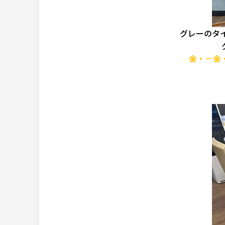
グレーのタ
🌼・－🌼