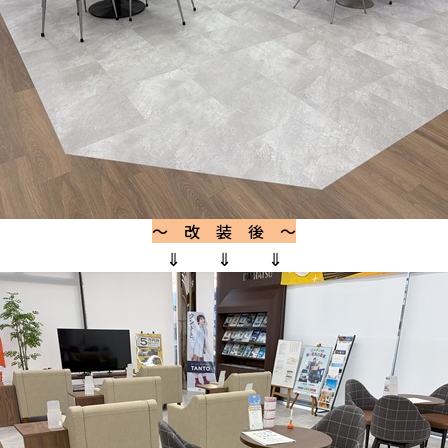
～ 改 装 後 ～
⇓ ⇓ ⇓