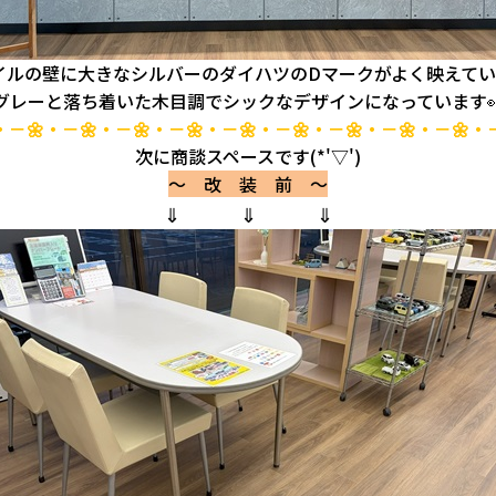
イルの壁に大きなシルバーのダイハツのDマークがよく映えてい
グレーと落ち着いた木目調でシックなデザインになっています
・－🌼・－🌼・－🌼・－🌼・－🌼・－🌼・－🌼・－🌼・－🌼・
次に商談スペースです(*'▽')
～ 改 装 前 ～
⇓ ⇓ ⇓