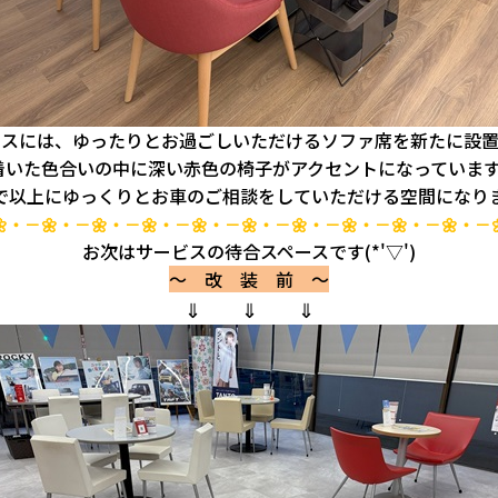
ースには、ゆったりとお過ごしいただけるソファ席を新たに設置
着いた色合いの中に深い赤色の椅子がアクセントになっています(
で以上にゆっくりとお車のご相談をしていただける空間になりま
🌼・－🌼・－🌼・－🌼・－🌼・－🌼・－🌼・－🌼・－🌼・－🌼・－
お次はサービスの待合スペースです(*'▽')
～ 改 装 前 ～
⇓ ⇓ ⇓