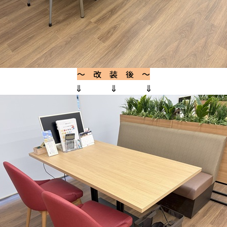
～ 改 装 後 ～
⇓ ⇓ ⇓