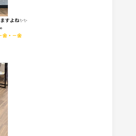
ますよね✨✨

－🌼・－🌼