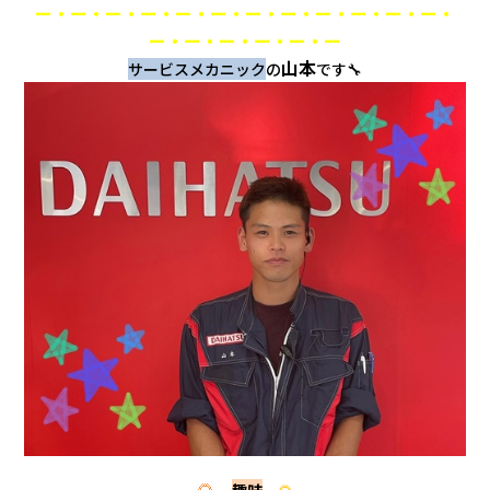
会社情報
ー・ー・ー・ー・ー・ー・ー・ー・ー・ー・ー・ー・
ー・ー・ー・ー・ー・ー
山本
サービスメカニック
の
です🔧
カタロ
リコー
お問い
🌻