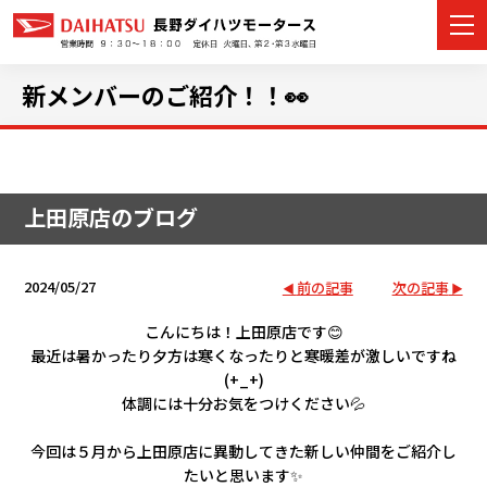
新メンバーのご紹介！！👀
カーラインナップ
上田原店のブログ
展示車・試乗車
店舗情報
2024/05/27
前の記事
次の記事
イベント・キャンペーン
こんにちは！上田原店です😊
最近は暑かったり夕方は寒くなったりと寒暖差が激しいですね
(+_+)
ご購入者サポート
体調には十分お気をつけください💦
アフターサポート
今回は５月から上田原店に異動してきた新しい仲間をご紹介し
たいと思います✨