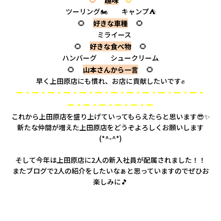
趣味
🌻
ツーリング🏍
キャンプ⛺
🌻
🌻
好きな車種
ミライース
🌻
🌻
好きな食べ物
ハンバーグ シュークリーム
🌻
🌻
山本さんから一言
早く上田原店にも慣れ、お店に貢献したいです✊
ー・ー・ー・ー・ー・ー・ー・ー・ー・ー・ー・ー・
ー・ー・ー・ー・ー・ー
これから上田原店を盛り上げていってもらえたらと思います😎✨
新たな仲間が増えた上田原店をどうぞよろしくお願いします
(*^-^*)
そして今年は上田原店に2人の新入社員が配属されました！！
またブログで2人の紹介をしたいなぁと思っていますのでぜひお
楽しみに🎵