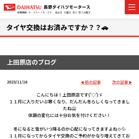
タイヤ交換はお済みですか？？🚗
カーラインナップ
上田原店のブログ
展示車・試乗車
店舗情報
2023/11/16
前の記事
次の記事
イベント・キャンペーン
こんにちは！上田原店です('◇')ゞ
１１月に入りだいぶ寒くなり、だんだん冬らしくなってきまし
たね🥶
ご購入者サポート
体調の変化には十分お気を付けください！
アフターサポート
冬になると雪がいつ降るのか心配になってきますよね⛄💦
１１月になってからタイヤ交換のご予約がかなり増えてきてお