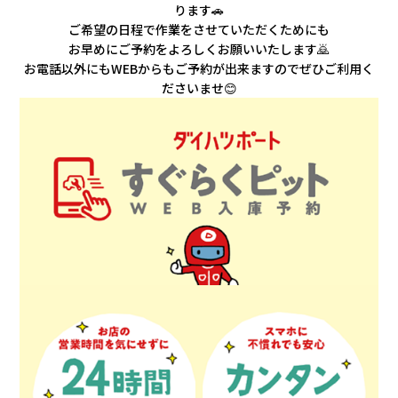
会社情報
ります🚗
ご希望の日程で作業をさせていただくためにも
お早めにご予約をよろしくお願いいたします🙇
カタロ
お電話以外にもWEBからもご予約が出来ますのでぜひご利用く
ださいませ😊
リコー
お問い