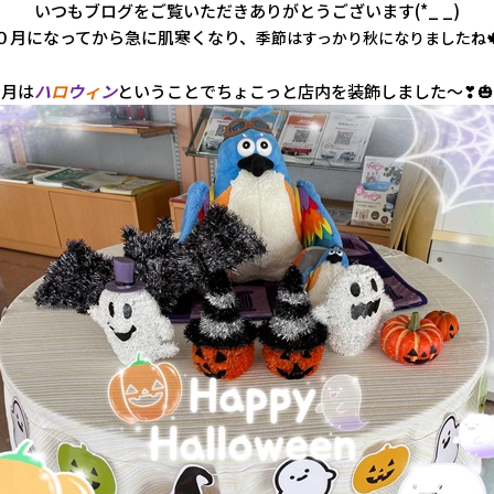
いつもブログをご覧いただきありがとうございます(*_ _)
０月になってから急に肌寒くなり、
季節はすっかり秋になりましたね
今月は
ハ
ロ
ウ
ィ
ン
ということでちょこっと店内を装飾しました～❣🎃