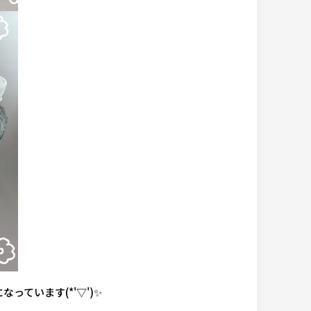
ています(*'▽')✨