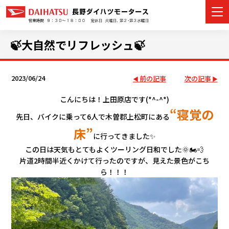
🍃大自然でリフレッシュ🍃
2023/06/24
前の記事
次の記事
カーラインナップ
こんにちは！上田原店です(*^-^*)
展示車・試乗車
“寝覚の
先日、バイクに乗って6人で木曽郡上松町にある
店舗情報
床”
に行ってきました✨
この日は天気もとてもよくツーリング日和でした🌞🏍💨
イベント・キャンペーン
片道2時間半近くかけて行ったのですが、見えた景色がこち
ら！！！
ご購入者サポート
アフターサポート