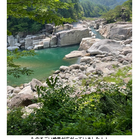
会社情報
カタロ
リコー
お問い
ものすごい絶景が広がっていました！！