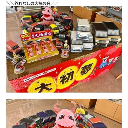
会社情報
＼＼外れなしの大抽選会／／
カタロ
リコー
お問い