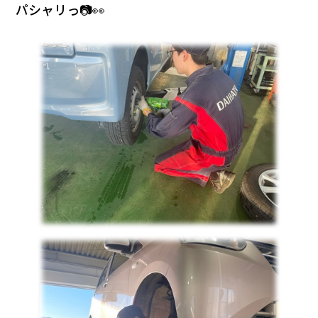
会社情報
パシャリっ📷👀
カタロ
リコー
お問い