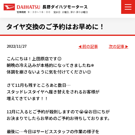
タイヤ交換のご予約はお早めに！
2022/11/27
前の記事
次の記事
カーラインナップ
こんにちは！上田原店です😊
展示車・試乗車
朝晩の冷え込みが本格的になってきましたね❄
体調を崩さないように気を付けてください😌
店舗情報
さて11月も残すところあと数日…
イベント・キャンペーン
スタッドレスタイヤへ履き替えをされるお客様が
増えてきています！！
ご購入者サポート
12月に入るとご予約が殺到しますので😭😭お日にちが
お決まりでしたらお早めのご予約お待ちしております。
アフターサポート
最後に…今日はサービススタッフの作業の様子を