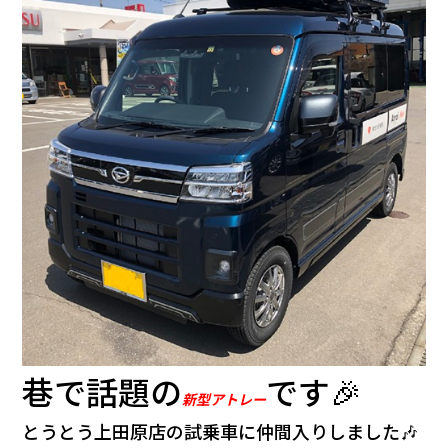
会社情報
カタロ
リコー
お問い
巷で話題の
です🎉
新型アトレー
とうとう上田原店の試乗車に仲間入りしました🎶