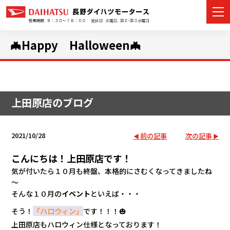
🦇Happy Halloween🦇
カーラインナップ
上田原店のブログ
展示車・試乗車
店舗情報
2021/10/28
前の記事
次の記事
イベント・キャンペーン
こんにちは！上田原店です！
気が付いたら１０月も終盤、本格的にさむくなってきましたね
ご購入者サポート
～
そんな１０月の
イベント
といえば・・・
アフターサポート
そう！
「ハロウィン」
です！！！
🎃
上田原店もハロウィン仕様となっております！