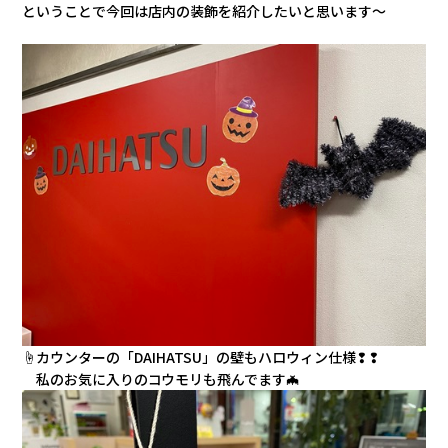
会社情報
ということで今回は店内の装飾を紹介したいと思います～
カタロ
リコー
お問い
☝カウンターの「DAIHATSU」の壁もハロウィン仕様❢❢
私のお気に入りのコウモリも飛んでます🦇