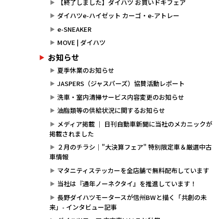
【終了しました】ダイハツ お買いドキフェア
ダイハツe-ハイゼット カーゴ・e-アトレー
e-SNEAKER
MOVE | ダイハツ
お知らせ
夏季休業のお知らせ
JASPERS（ジャスパーズ）協賛活動レポート
洗車・室内清掃サービス内容変更のお知らせ
油脂類等の供給状況に関するお知らせ
メディア掲載 ｜ 日刊自動車新聞に当社のメカニックが
掲載されました
２月のチラシ｜"大決算フェア" 特別限定車＆厳選中古
車情報
マタニティステッカーを全店舗で無料配布しています
当社は『通年ノーネクタイ』を推進しています！
長野ダイハツモータースが信州BWと描く「共創の未
来」- インタビュー記事