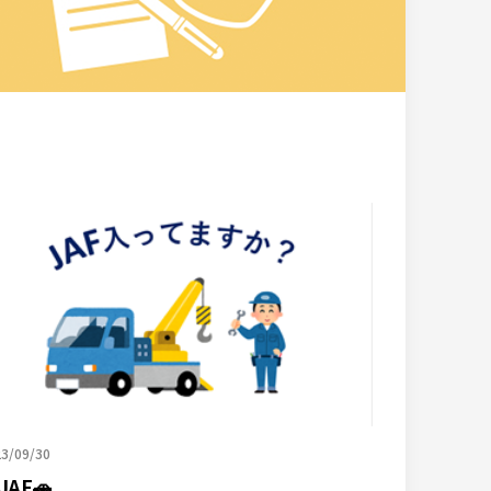
3/09/30
JAF🚗