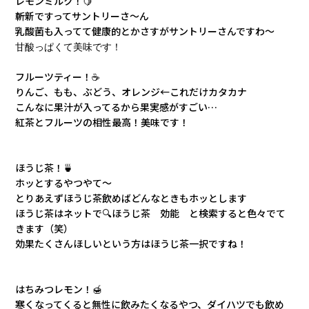
レモンミルク！🍋
斬新ですってサントリーさ～ん
乳酸菌も入ってて健康的とかさすがサントリーさんですわ～
甘酸っぱくて美味です！
フルーツティー！☕
りんご、もも、ぶどう、オレンジ←これだけカタカナ
こんなに果汁が入ってるから果実感がすごい…
紅茶とフルーツの相性最高！美味です！
ほうじ茶！🍵
ホッとするやつやて
～
とりあえずほうじ茶飲めばどんなときもホッとします
ほうじ茶はネットで🔍ほうじ茶 効能 と検索すると色々
でて
きます（笑）
効果たくさんほしいという方はほうじ茶一択ですね！
はちみつレ
モン！🍯
寒くなってくると無性に飲みたくなるやつ、
ダイハツでも飲め