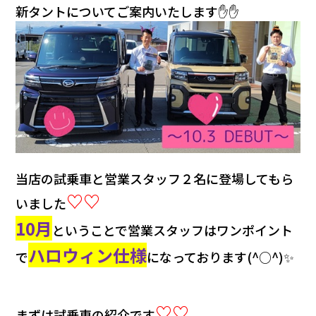
会社情報
新タントについてご案内いたします✋✋
カタロ
リコー
お問い
当店の試乗車と営業スタッフ２名に登場してもら
♡♡
いました
10月
ということで営業スタッフはワンポイント
ハロウィン仕様
で
になっております(^○^)✨
♡♡
まずは試乗車の紹介です