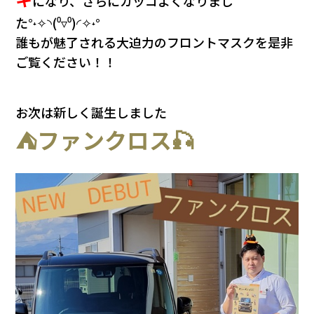
になり、さらにカッコよくなりまし
た°˖✧◝(⁰▿⁰)◜✧˖°
誰もが魅了される大迫力のフロントマスクを是非
ご覧ください！！
お次は新しく誕生しました
⛺ファンクロス🎣