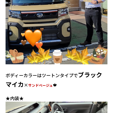
ブラック
ボディーカラーはツートンタイプで
マイカ
×
🍁
サンドベージュ
★内装★