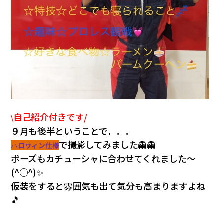
自己紹介付きです/
\
９月も後半ということで．．．
で撮影してみました👻👻
ハ
ロ
ウィン
仕様
ポーズもカチューシャに合わせてくれました～
(^○^)✨
仮装をすると雰囲気も出て気分も高まりますよね
🎵