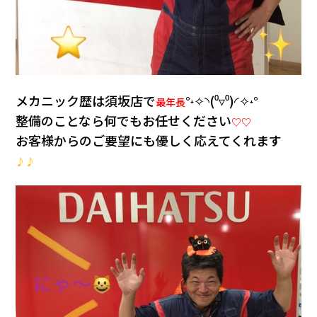
メカニック歴は須坂店で
°˖✧◝(⁰▿⁰)◜✧˖°
最年長
整備のことなら何でもお任せください
♡♡
お客様からのご要望にも優しく応えてくれます
♪♪