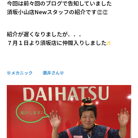
会社情報
今回は前々回のブログで告知していました
須坂小山店Newスタッフの紹介です👏👏
カタロ
紹介が遅くなりましたが．．．
リコー
７月１日より須坂店に仲間入りしました
♬
お問い
🌸メカニック
酒井さん🌸