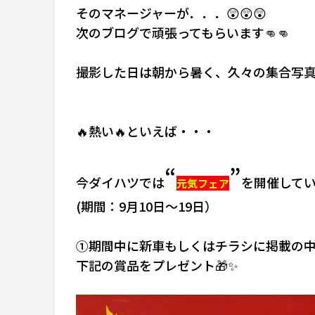
そのマネージャーが．．．😲😲😲
次のブログで頑張ってもらいます👊👊
撮影した日は朝から暑く、久々の
集合写真
🔥熱い🔥といえば・・・
“
”
今ダイハツでは
を開催していま
元気フェア
(期間：9月10日～19日）
①期間中に新車もしくはチラシに掲載の
下記の賞品をプレゼント🎁✨