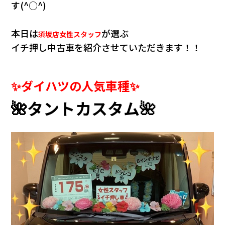
会社情報
す(^○^)
本日は
が選ぶ
須坂店女性スタッフ
カタロ
イチ押し中古車を紹介させていただきます！！
リコー
✨ダイハツの人気車種✨
お問い
🌺タントカスタム🌺