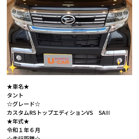
★車名★
タント
☆グレード☆
カスタムRSトップエディションVS SAⅢ
★年式★
令和１年６月
☆走行距離☆