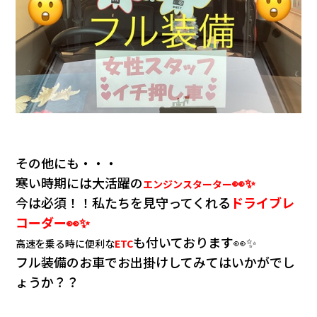
その他にも・・・
寒い時期には大活躍の
👀✨
エンジンスターター
今は必須！！私たちを見守ってくれる
ドライブレ
コーダー👀✨
も付いております👀✨
高速を乗る時に便利な
ETC
フル装備のお車でお出掛けしてみてはいかがでし
ょうか？？