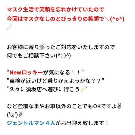
マスク生活で笑顔を忘れかけていたので
今回はマスクなしのとびっきりの笑顔で＼(^o^)
／
お客様に寄り添ったご対応をいたしますので
何でもご相談下さい(^○^)
✨
“
Newロッキー
が気になる！！”
”車検が近いけど乗りかえようかな？？”
”久々に須坂店へ遊びに行こう
”
♪
など些細な事や
お車以外のことでもOKですよ✌
('ω')✌
ジェントルマン４人
がお出迎え致します！