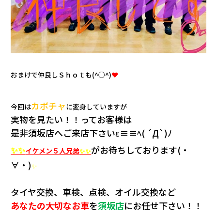
おまけで仲良しＳｈｏｔも(^○^)
❤
カボチャ
今回は
に変身していますが
実物を見たい！！ってお客様は
是非須坂店へご来店下さいε≡≡ﾍ( ´Д`)ﾉ
✨✨
がお待ちしております(・
イケメン５人兄弟
✨✨
∀・)
✨
タイヤ交換、車検、点検、オイル交換など
あなたの大切なお車
を
須坂店
にお任せ下さい！！