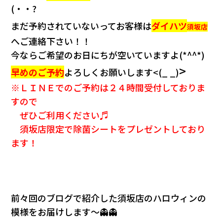
会社情報
(・・?
まだ予約されていないってお客様は
ダイハツ
須坂店
カタロ
へご連絡下さい！！
今ならご希望のお日にちが空いていますよ(*^^*)
リコー
>
早めのご予約
よろしくお願いします<(_ _)
※ＬＩＮＥでのご予約は２４時間受付しておりま
お問い
すので
ぜひご利用ください♬
須坂店限定で除菌シートをプレゼントしており
ます！
前々回のブログで紹介した須坂店のハロウィンの
模様をお届けします～👻👻