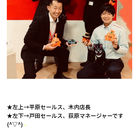
★左上→平原セールス、木内店長
★左下→戸田セールス、荻原マネージャーです
(^▽^)
✨