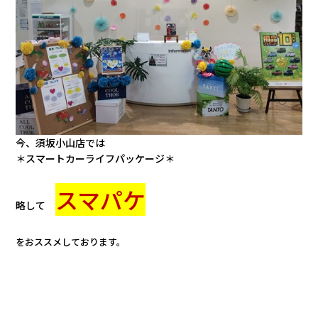
会社情報
カタロ
リコー
お問い
今、須坂小山店では
＊スマートカーライフパッケージ＊
スマパケ
略して
をおススメしております。