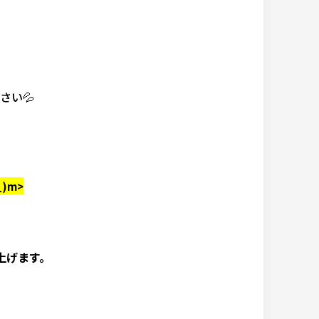
さい💦
)m>
上げます。