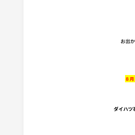
お出か
８月
ダイハツ