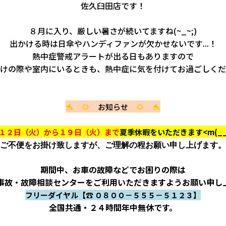
佐久臼田店です！
８月に入り、厳しい暑さが続いてますね(~_~;)
出かける時は日傘やハンディファンが欠かせないです...！
熱中症警戒アラートが出る日もありますので
けの際や室内にいるときも、
熱中症に気を付けてお過ごしくだ
🐬 🌻
🌻 🐬
お知らせ
１２日（火）から１９日（火）まで
夏季休暇をいただきます<m(__
ご不便をお掛け致しますが、ご理解の程お願い申し上げます。
期間中、お車の故障などでお困りの際は
事故・故障相談センターを
ご利用いただきますようお願い申し
フリーダイヤル【☎ ０８００－５５５－５１２３】
全国共通・２４時間年中無休です。